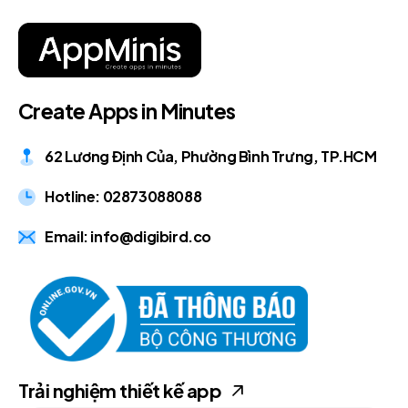
C
r
e
a
t
e
A
p
p
s
i
n
M
i
n
u
t
e
s
62 Lương Định Của, Phường Bình Trưng, TP.HCM
Hotline: 02873088088
Email: info@digibird.co
Trải nghiệm thiết kế app