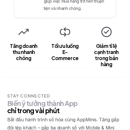
giúp việc mua hàng trở nên thuận
tiện và nhanh chóng.
Tăng doanh
Tối ưu luồng
Giảm tỉ lệ
thu nhanh
E-
cạnh tranh
chóng
Commerce
trong bán
hàng
STAY CONNECTED
Biến
ý
tưởng
thành
App
chỉ
trong
vài
phút
Bắt đầu hành trình số hóa cùng AppMinis. Tăng gấp
đôi tệp khách – gấp ba doanh số với Mobile & Mini