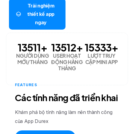
Trải nghiệm
thiết kế app
ngay
13511
+
13512
+
15333
+
NGƯỜI DÙNG
USER HOẠT
LƯỢT TRUY
MỚI/THÁNG
ĐỘNG HÀNG
CẬP MINI APP
THÁNG
FEATURES
C
á
c
t
í
n
h
n
ă
n
g
đ
ã
t
r
i
ể
n
k
h
a
i
Khám phá bộ tính năng làm nên thành công
của App Durex