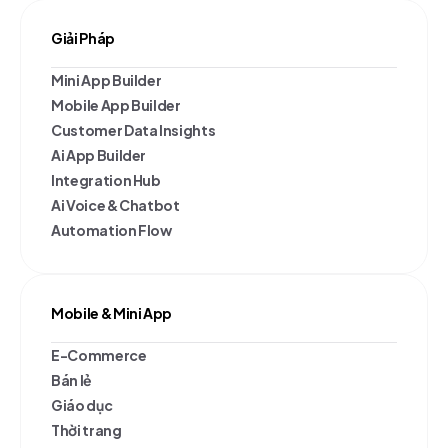
Giải Pháp
Mini App Builder
Mobile App Builder
Customer Data Insights
Ai App Builder
Integration Hub
Ai Voice & Chatbot
Automation Flow
Mobile & Mini App
E-Commerce
Bán lẻ
Giáo dục
Thời trang