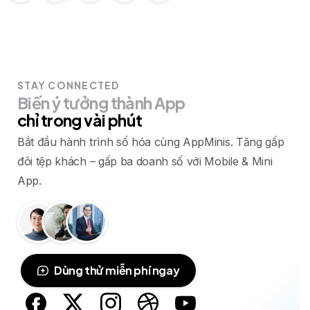
STAY CONNECTED
Biến
ý
tưởng
thành
App
chỉ
trong
vài
phút
Bắt đầu hành trình số hóa cùng AppMinis. Tăng gấp
đôi tệp khách – gấp ba doanh số với Mobile & Mini
App.
Dùng thử miễn phí ngay