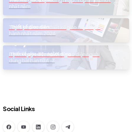
Thiết kế giao diện đăng nhập: Top 8 mẫu hot
0
nhất năm
Top 5 phần mềm thiết kế giao diện thịnh
0
hành nhất năm 2026
Bật mí quy trình thiết kế giao diện người
0
dùng bài bản từ A-Z
Social Links