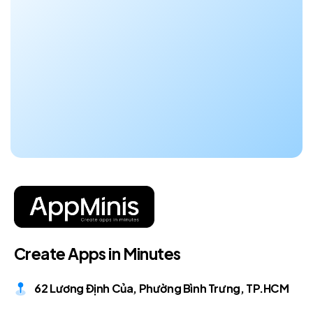
C
r
e
a
t
e
A
p
p
s
i
n
M
i
n
u
t
e
s
62 Lương Định Của, Phường Bình Trưng, TP.HCM