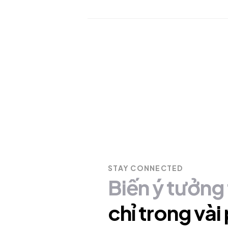
STAY CONNECTED
Biến
ý
tưởng
chỉ
trong
vài