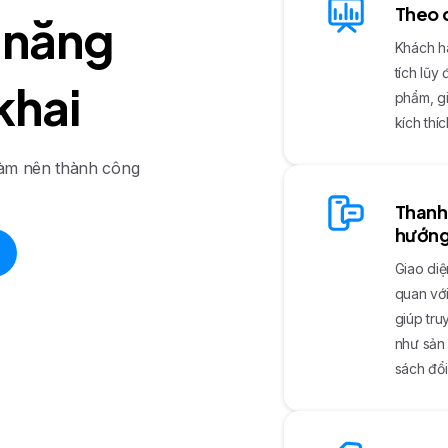
Theo 
n
ă
n
g
Khách hà
tích lũy
k
h
a
i
phẩm, g
kích thíc
làm nên thành công
Thanh 
hướn
Giao diệ
quan với
giúp tr
như sản 
sách đổi