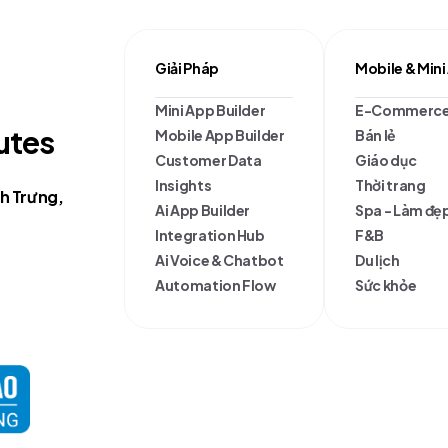
Giải Pháp
Mobile & Mini
Mini App Builder
E-Commerc
u
t
e
s
Mobile App Builder
Bán lẻ
Customer Data
Giáo dục
Insights
Thời trang
h Trưng,
Ai App Builder
Spa - Làm đẹ
Integration Hub
F&B
Ai Voice & Chatbot
Du lịch
Automation Flow
Sức khỏe