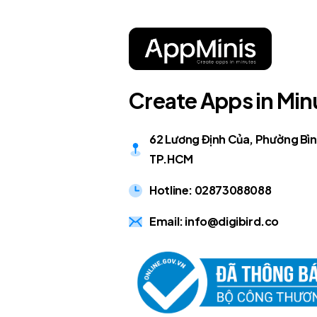
C
r
e
a
t
e
A
p
p
s
i
n
M
i
n
62 Lương Định Của, Phường Bìn
TP.HCM
Hotline: 02873088088
Email: info@digibird.co