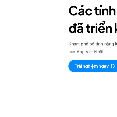
C
á
c
t
í
n
h
đ
ã
t
r
i
ể
n
Khám phá bộ tính năng 
của App Việt Nhật
Trải nghiệm ngay