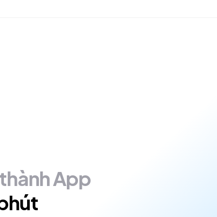
thành
App
phút