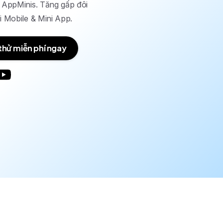
 AppMinis. Tăng gấp đôi
i Mobile & Mini App.
thử miễn phí ngay