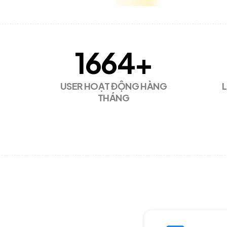
1664
+
USER HOẠT ĐỘNG HÀNG
L
THÁNG