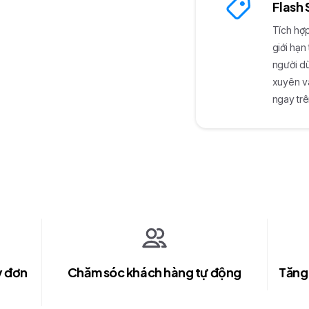
Flash 
Tích hợp
giới hạn
người d
xuyên v
ngay trê
y đơn
Chăm sóc khách hàng tự động
Tăng 