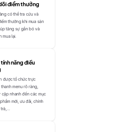
dõi điểm thưởng
ng có thể tra cứu và
 điểm thưởng khi mua sản
iúp tăng sự gắn bó và
h mua lại.
tính năng điều
g
n được tổ chức trực
 thanh menu rõ ràng,
uy cập nhanh đến các mục
phẩm mới, ưu đãi, chính
 trả,…