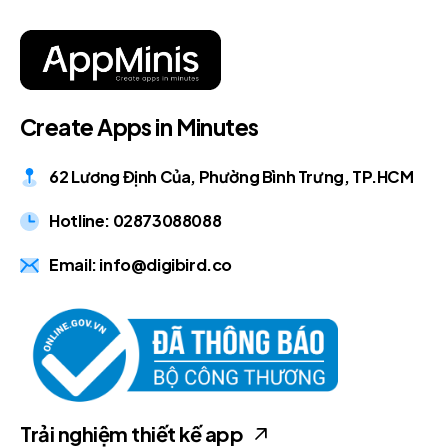
C
r
e
a
t
e
A
p
p
s
i
n
M
i
n
u
t
e
s
62 Lương Định Của, Phường Bình Trưng, TP.HCM
Hotline: 02873088088
Email: info@digibird.co
Trải nghiệm thiết kế app