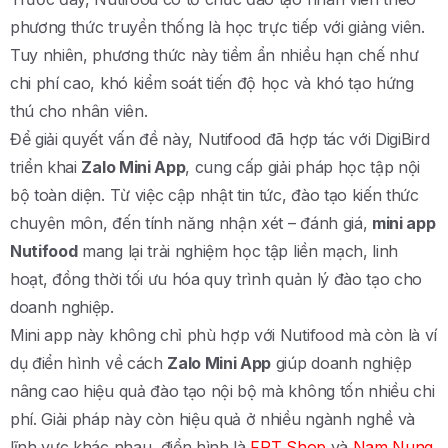
phương thức truyền thống là học trực tiếp với giảng viên.
Tuy nhiên, phương thức này tiềm ẩn nhiều hạn chế như
chi phí cao, khó kiểm soát tiến độ học và khó tạo hứng
thú cho nhân viên.
Để giải quyết vấn đề này, Nutifood đã hợp tác với DigiBird
triển khai
Zalo Mini App
, cung cấp giải pháp học tập nội
bộ toàn diện. Từ việc cập nhật tin tức, đào tạo kiến thức
chuyên môn, đến tính năng nhận xét – đánh giá,
mini app
Nutifood
mang lại trải nghiệm học tập liền mạch, linh
hoạt, đồng thời tối ưu hóa quy trình quản lý đào tạo cho
doanh nghiệp.
Mini app này không chỉ phù hợp với Nutifood mà còn là ví
dụ điển hình về cách
Zalo Mini App
giúp doanh nghiệp
nâng cao hiệu quả đào tạo nội bộ mà không tốn nhiều chi
phí. Giải pháp này còn hiệu quả ở nhiều ngành nghề và
lĩnh vực khác nhau, điển hình là
FPT Shop
và
Nam Nung