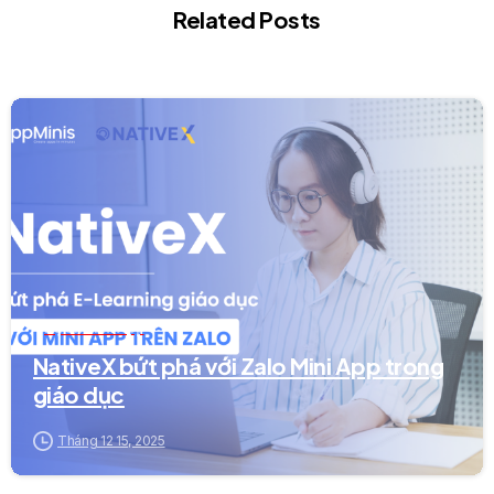
Related Posts
0
Dự án Mini App
NativeX bứt phá với Zalo Mini App trong
giáo dục
Tháng 12 15, 2025