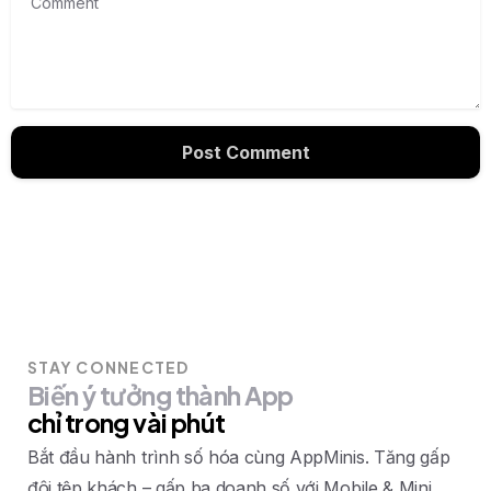
STAY CONNECTED
Biến
ý
tưởng
thành
App
chỉ
trong
vài
phút
Bắt đầu hành trình số hóa cùng AppMinis. Tăng gấp
đôi tệp khách – gấp ba doanh số với Mobile & Mini