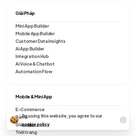
Giải Pháp
Mini App Builder
Mobile App Builder
Customer Data Insights
Ai App Builder
Integration Hub
Ai Voice & Chatbot
Automation Flow
Mobile & Mini App
E-Commerce
By using this website, you agree to our
Bán lẻ
Giáo dục
cookie policy
Thời trang